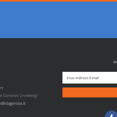
I
re
rco Coronini Cronberg)
o@ctagorizia.it