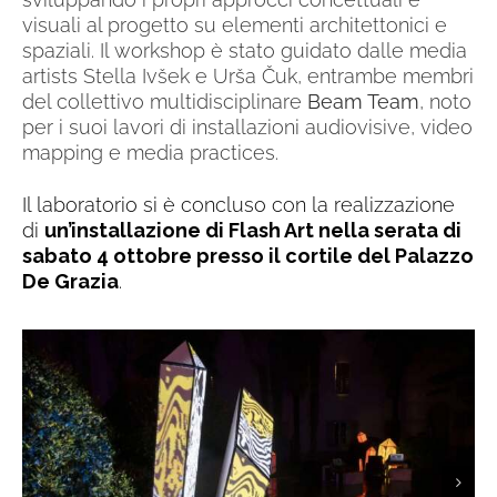
visuali al progetto su elementi architettonici e
spaziali. Il workshop è stato guidato dalle media
artists Stella Ivšek e Urša Čuk, entrambe membri
del collettivo multidisciplinare
Beam Team
, noto
per i suoi lavori di installazioni audiovisive, video
mapping e media practices.
Il laboratorio si è concluso con la realizzazione
di
un’installazione di Flash Art
nella serata di
sabato 4 ottobre presso il cortile del Palazzo
De Grazia
.