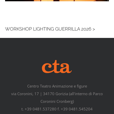
WORKSHOP LIGHTING GUERRILLA 2026 >
Centro Teatro Animazione e figure
via Coronini, 17 | 34170 Gorizia (all'interno di Parco
Coronini Cronberg)
t. +39 0481.537280 f. +39 0481.545204