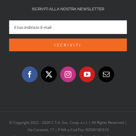
ISCRIVITI ALLA NOSTRA NEWSLETTER
© Copyright 2022 -
2026 C.T.A. Soc. Coop. a r.l. | All Rights Reserved |
Via Coronini, 17 | P.IVA e Cod Fisc 00500180310