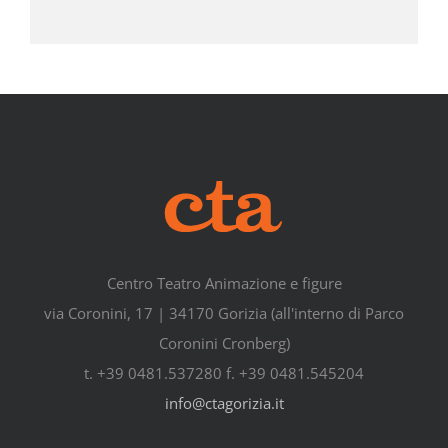
Centro Teatro Animazione e figure
via Coronini, 17 | 34170 Gorizia (all'interno di Parco
Coronini Cronberg)
t. +39 0481.537280 f. +39 0481.545204
info@ctagorizia.it