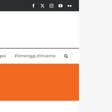
Facebook
X
Instagram
YouTube
Flickr
pei
Pomeriggi d’inverno