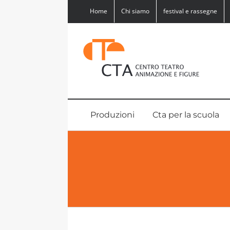
Salta
Home
Chi siamo
festival e rassegne
al
contenuto
Produzioni
Cta per la scuola