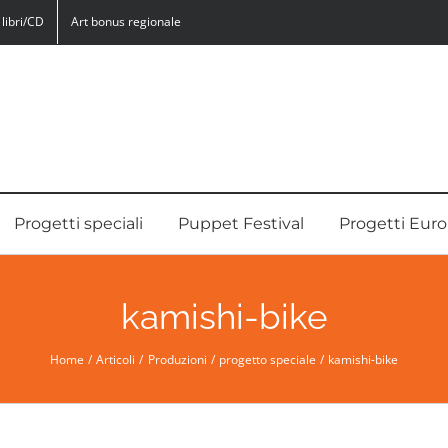
libri/CD
Art bonus regionale
Progetti speciali
Puppet Festival
Progetti Euro
kamishi-bike
Home
Articoli
Produzioni
progetto speciale
kamishi-bike