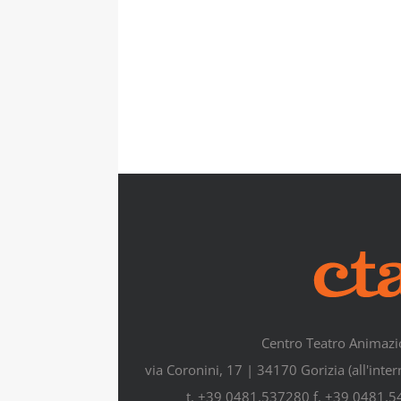
Centro Teatro Animazi
via Coronini, 17 | 34170 Gorizia (all'inte
t. +39 0481.537280 f. +39 0481.