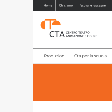
Salta
Home
Chi siamo
festival e rassegne
al
contenuto
Produzioni
Cta per la scuola