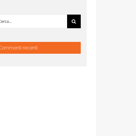
rca
:
Commenti recenti