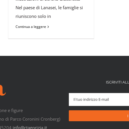
Nel paese di Lanasei, le famiglie si
riuniscono solo in
Continua a leggere
ISCRIVITI 
one e figure
rno di Parco Coronini Cronberg)
545204
info@ctagorizia.it