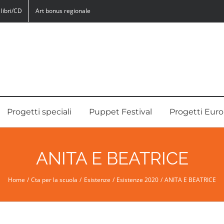
libri/CD
Art bonus regionale
Progetti speciali
Puppet Festival
Progetti Euro
ANITA E BEATRICE
Home
Cta per la scuola
Esistenze
Esistenze 2020
ANITA E BEATRICE