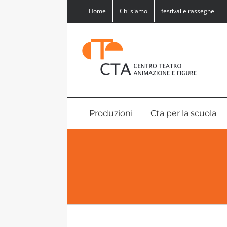
Salta
Home
Chi siamo
festival e rassegne
al
contenuto
Produzioni
Cta per la scuola