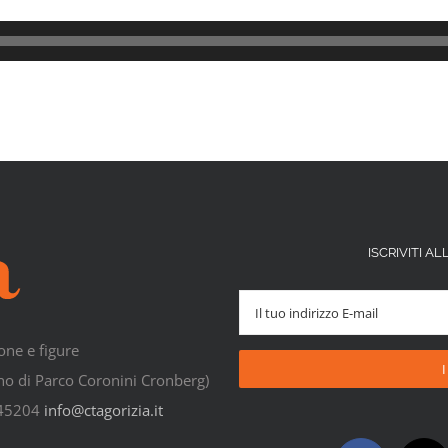
ISCRIVITI 
one e figure
rno di Parco Coronini Cronberg)
545204
info@ctagorizia.it