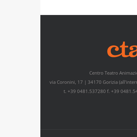
Centro Teatro Animazi
via Coronini, 17 | 34170 Gorizia (all'inte
t. +39 0481.537280 f. +39 0481.