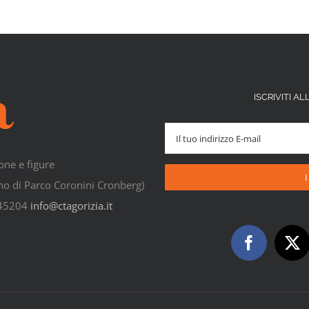
ISCRIVITI 
one e figure
rno di Parco Coronini Cronberg)
545204
info@ctagorizia.it