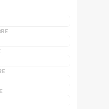
BRE
E
RE
E