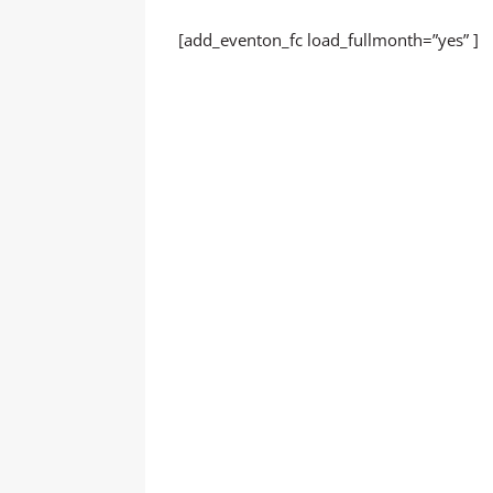
[add_eventon_fc load_fullmonth=”yes” ]