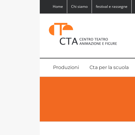
Salta
Home
Chi siamo
festival e rassegne
al
contenuto
Produzioni
Cta per la scuola