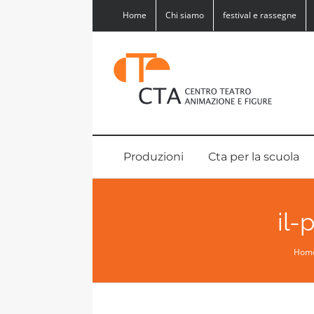
Salta
Home
Chi siamo
festival e rassegne
al
contenuto
Produzioni
Cta per la scuola
il-
Hom