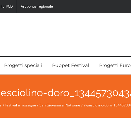
libri/CD
Art bonus regionale
Progetti speciali
Puppet Festival
Progetti Euro
pesciolino-doro_134457304
e
festival e rassegne
San Giovanni al Natisone
il-pesciolino-doro_13445730