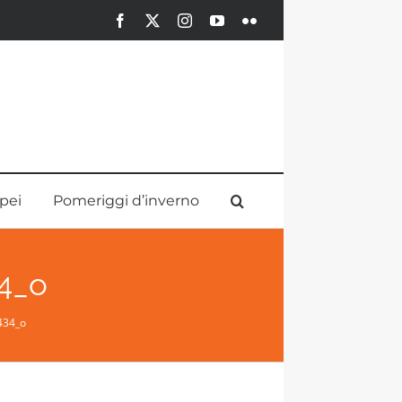
Facebook
X
Instagram
YouTube
Flickr
pei
Pomeriggi d’inverno
34_o
434_o