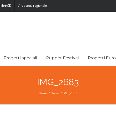
libri/CD
Art bonus regionale
Progetti speciali
Puppet Festival
Progetti Euro
IMG_2683
Home
Home
IMG_2683