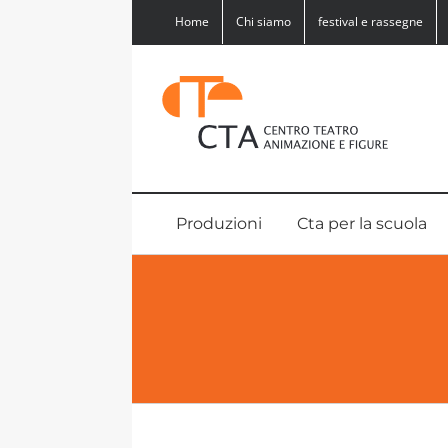
Salta
Home
Chi siamo
festival e rassegne
al
contenuto
Produzioni
Cta per la scuola