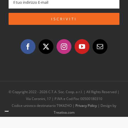
© Copyright 2022 -
2026 C.T.A. Soc. Coop. a r.l. | All Rights Reserved |
Via Coronini, 17 | P.IVA e Cod Fisc 00500180310
Codice univoco destinatario T9K4ZHO |
Privacy Policy
| Design by
Treativa.com