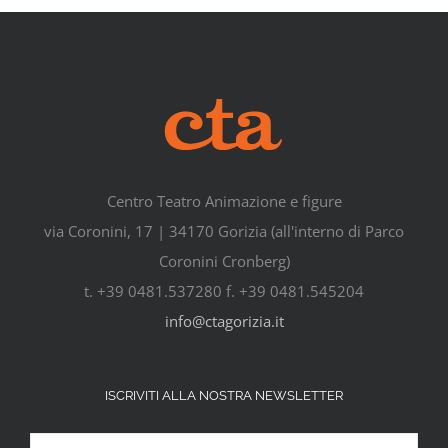
Centro Teatro Animazione e figure
via Coronini, 17 | 34170 Gorizia (all'interno di Parco
Coronini Cronberg)
t. +39 0481.537280 f. +39 0481.545204
info@ctagorizia.it
ISCRIVITI ALLA NOSTRA NEWSLETTER