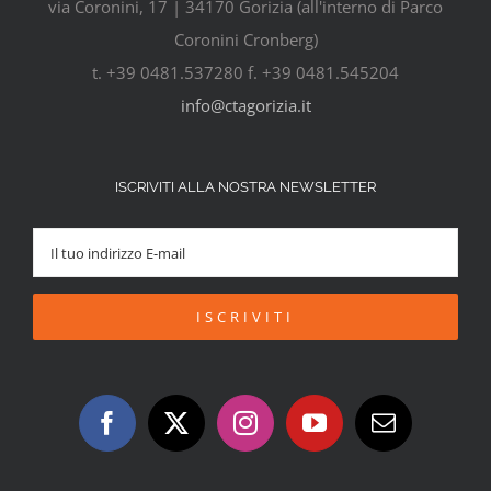
via Coronini, 17 | 34170 Gorizia (all'interno di Parco
Coronini Cronberg)
t. +39 0481.537280 f. +39 0481.545204
info@ctagorizia.it
ISCRIVITI ALLA NOSTRA NEWSLETTER