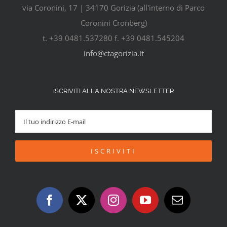
via Coronini, 17 | 34170 Gorizia (all'interno di Parco
Coronini Cronberg)
t. +39 0481.537280 f. +39 0481.545204
info@ctagorizia.it
ISCRIVITI ALLA NOSTRA NEWSLETTER