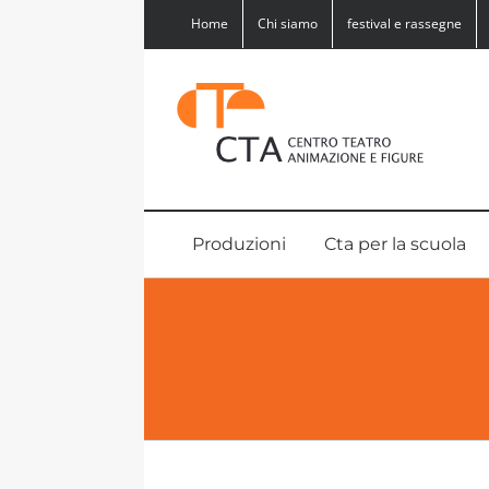
Salta
Home
Chi siamo
festival e rassegne
al
contenuto
Produzioni
Cta per la scuola