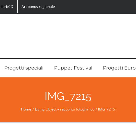
libri/CD
Art bonus regionale
Progetti speciali
Puppet Festival
Progetti Euro
IMG_7215
Home
Living Object – racconto fotografico
IMG_7215