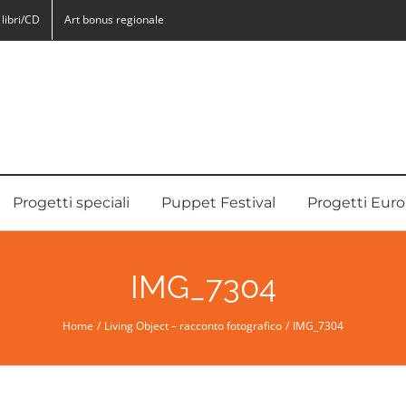
libri/CD
Art bonus regionale
Progetti speciali
Puppet Festival
Progetti Euro
IMG_7304
Home
Living Object – racconto fotografico
IMG_7304