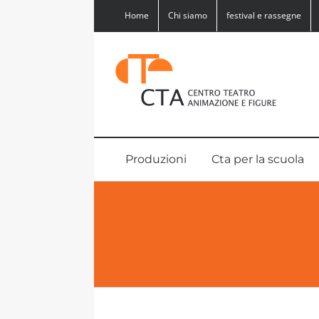
Salta
Home
Chi siamo
festival e rassegne
al
contenuto
Produzioni
Cta per la scuola