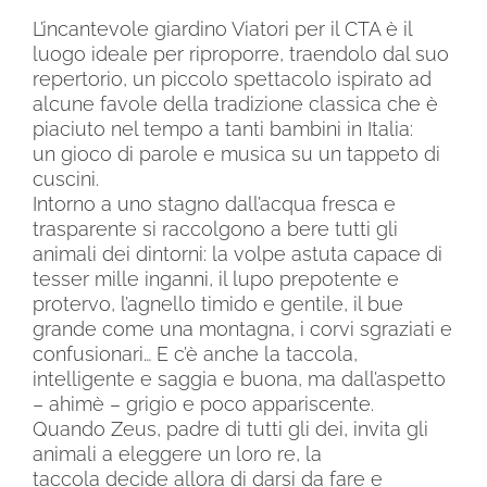
L’incantevole giardino Viatori per il CTA è il
luogo ideale per riproporre, traendolo dal suo
repertorio, un piccolo spettacolo ispirato ad
alcune favole della tradizione classica che è
piaciuto nel tempo a tanti bambini in Italia:
un gioco di parole e musica su un tappeto di
cuscini.
Intorno a uno stagno dall’acqua fresca e
trasparente si raccolgono a bere tutti gli
animali dei dintorni: la volpe astuta capace di
tesser mille inganni, il lupo prepotente e
protervo, l’agnello timido e gentile, il bue
grande come una montagna, i corvi sgraziati e
confusionari… E c’è anche la taccola,
intelligente e saggia e buona, ma dall’aspetto
– ahimè – grigio e poco appariscente.
Quando Zeus, padre di tutti gli dei, invita gli
animali a eleggere un loro re, la
taccola decide allora di darsi da fare e