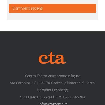
Commenti recenti
Centro Teatro Animazione e figure
via Coronini, 17 | 34170 Gorizia (all'interno di Parco
Coronini Cronberg)
t. +39 0481.537280 f. +39 0481.545204
info@ctagorizia.it