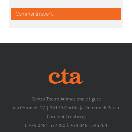
Commenti recenti
Centro Teatro Animazione e figure
via Coronini, 17 | 34170 Gorizia (all'interno di Parco
Coronini Cronberg)
t. +39 0481.537280 f. +39 0481.545204