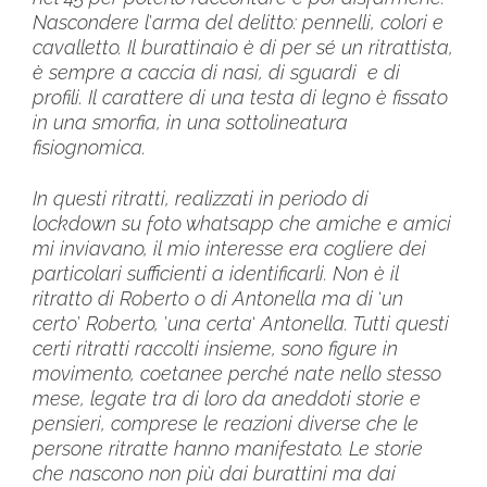
Nascondere l
’
arma del delitto: pennelli, colori e
cavalletto. Il burattinaio è di per s
é
un ritrattista,
è sempre a caccia di nasi, di sguardi e di
profili. Il carattere di una testa di legno è fissato
in una smorfia, in una sottolineatura
fisiognomica.
In questi ritratti, realizzati in periodo di
lockdown su foto whatsapp che amiche e amici
mi inviavano, il mio interesse era cogliere dei
particolari sufficienti a identificarli. Non è il
ritratto di Roberto o di Antonella ma di
‘
un
certo
’
Roberto,
’
una certa
‘
Antonella. Tutti questi
certi ritratti raccolti insieme, sono figure in
movimento, coetanee perch
é
nate nello stesso
mese, legate tra di loro da aneddoti storie e
pensieri, comprese le reazioni diverse che le
persone ritratte hanno manifestato. Le storie
che nascono non più dai burattini ma dai