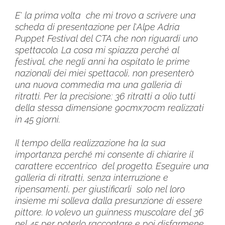
E
’
la prima volta che mi trovo a scrivere una
scheda di presentazione per l
’
Alpe Adria
Puppet Festival del CTA che non riguardi uno
spettacolo. La cosa mi spiazza perch
é
al
festival, che negli anni ha ospitato le prime
nazionali dei miei spettacoli, non presenterò
una nuova commedia ma una galleria di
ritratti. Per la precisione: 36 ritratti a olio tutti
della stessa dimensione 90cmx70cm realizzati
in 45 giorni.
Il tempo della realizzazione ha la sua
importanza perch
é
mi consente di chiarire il
carattere eccentrico del progetto. Eseguire una
galleria di ritratti, senza interruzione e
ripensamenti, per giustificarli solo nel loro
insieme mi solleva dalla presunzione di essere
pittore. Io volevo un guinness muscolare del 36
nel 45 per poterlo raccontare e poi disfarmene.