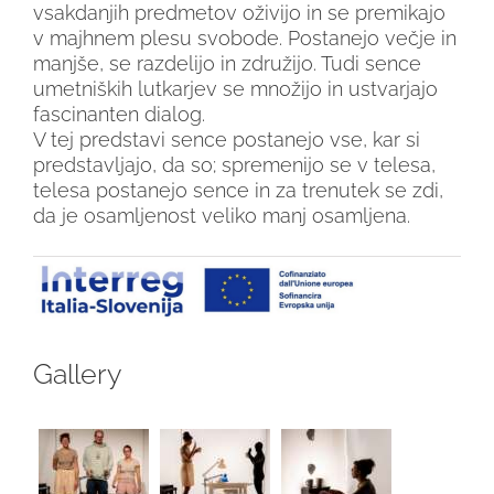
vsakdanjih predmetov oživijo in se premikajo
v majhnem plesu svobode. Postanejo večje in
manjše, se razdelijo in združijo. Tudi sence
umetniških lutkarjev se množijo in ustvarjajo
fascinanten dialog.
V tej predstavi sence postanejo vse, kar si
predstavljajo, da so; spremenijo se v telesa,
telesa postanejo sence in za trenutek se zdi,
da je osamljenost veliko manj osamljena.
Gallery