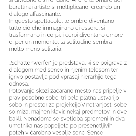
burattinai artiste si moltiplicano, creando un
dialogo affascinante.
In questo spettacolo, le ombre diventano
tutto ciò che immaginano di essere; si
trasformano in corpi, i corpi diventano ombre
e, per un momento, la solitudine sembra
molto meno solitaria.
„Schattenwerfer“ je predstava, ki se poigrava z
dialogom med senco in njenim telesom ter
igrivo postavlja pod vprašaj hierarhijo tega
odnosa.
Potovanje skozi začarano mesto nas pripelje v
prav posebno sobo: tri bela platna ustvarijo
sobo in prostor za projekcijo.V notranjosti sobe
so miza, majhen klavir, nekaj predmetov in dve
bakli. Nenadoma se svetloba spremeni in dva
umetnika nas popeljeta po presenetljivih
poteh v čarobno vesolje senc. Sence