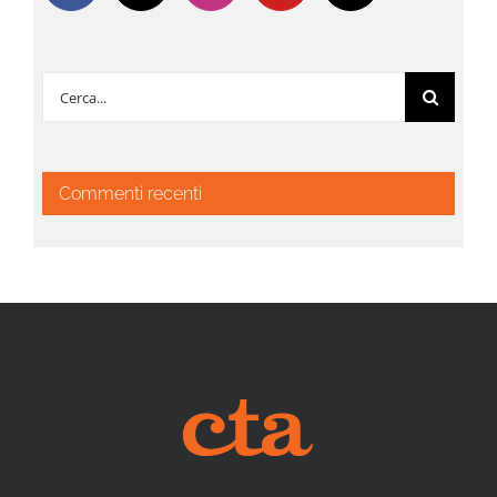
Cerca
per:
Commenti recenti