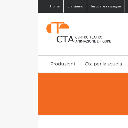
Salta
Home
Chi siamo
festival e rassegne
al
contenuto
Produzioni
Cta per la scuola