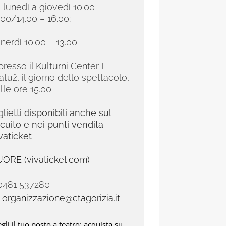
 lunedì a giovedì 10.00 –
.00/14.00 – 16.00;
nerdì 10.00 – 13.00
presso il Kulturni Center L.
atuž, il giorno dello spettacolo,
lle ore 15.00
glietti disponibili anche sul
rcuito e nei punti vendita
vaticket
ORE (vivaticket.com)
 0481 537280
.
organizzazione@ctagorizia.it
gli il tuo posto a teatro: acquista su