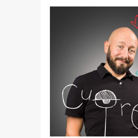
Ingrandisci
immagine