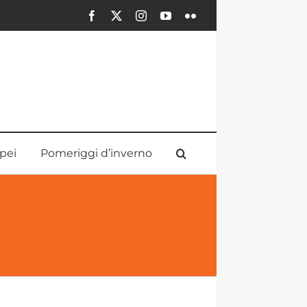
Facebook
X
Instagram
YouTube
Flickr
pei
Pomeriggi d’inverno