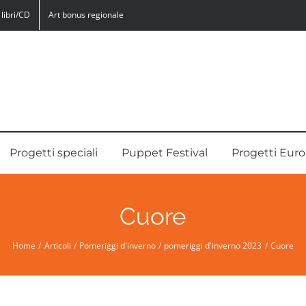
libri/CD
Art bonus regionale
Progetti speciali
Puppet Festival
Progetti Euro
Cuore
Home
Articoli
Pomeriggi d'inverno
pomeriggi d'inverno 2023
Cuore