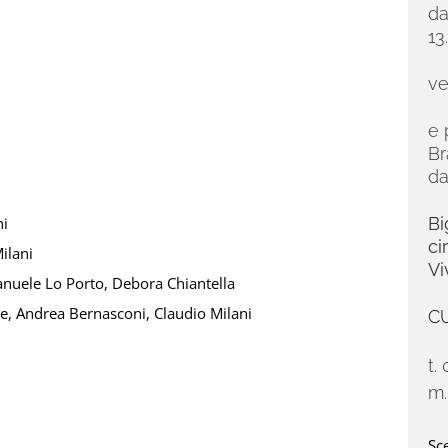
da
13
ve
e 
Br
da
ni
Bi
ci
ilani
Vi
nuele Lo Porto, Debora Chiantella
e, Andrea Bernasconi, Claudio Milani
CU
t.
m
Sce