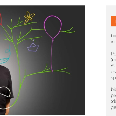
bi
in
Po
(c
€ 
es
sp
bi
pr
(d
ge