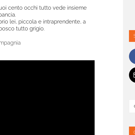
suoi cento occhi tutto vede insieme
pancia.
rio lei, piccola e intraprendente, a
 bosco tutto grigio.
ompagnia
Ce
per