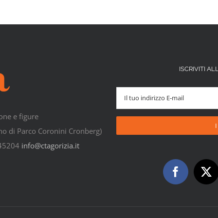
ISCRIVITI 
one e figure
rno di Parco Coronini Cronberg)
545204
info@ctagorizia.it