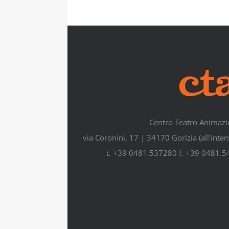
Centro Teatro Animazi
via Coronini, 17 | 34170 Gorizia (all'inte
t. +39 0481.537280 f. +39 0481.