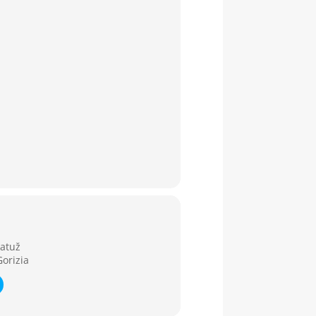
ratuž
Gorizia