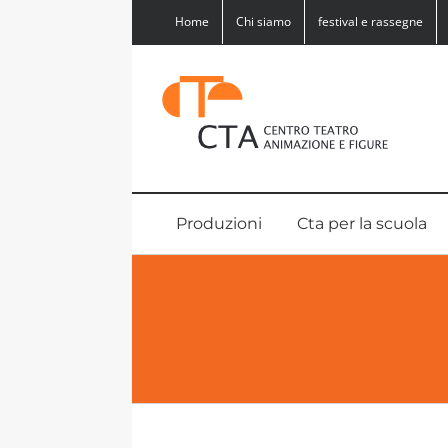
Salta
Home
Chi siamo
festival e rassegne
al
contenuto
Produzioni
Cta per la scuola