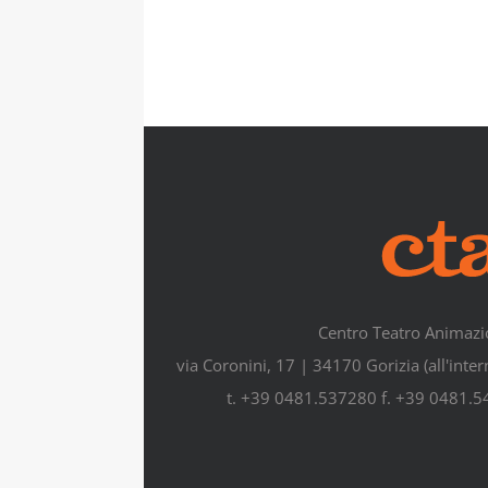
Centro Teatro Animazi
via Coronini, 17 | 34170 Gorizia (all'inte
t. +39 0481.537280 f. +39 0481.