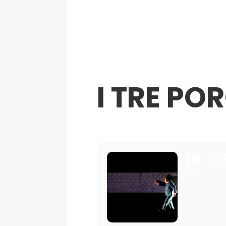
I TRE POR
15
I 
DIC