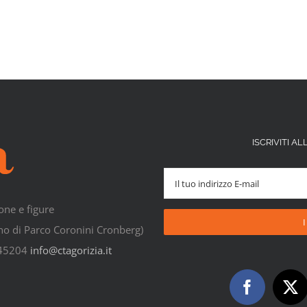
ISCRIVITI 
one e figure
rno di Parco Coronini Cronberg)
545204
info@ctagorizia.it