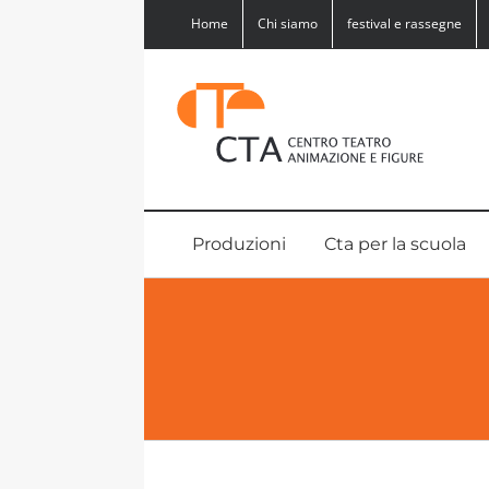
Salta
Home
Chi siamo
festival e rassegne
al
contenuto
Produzioni
Cta per la scuola