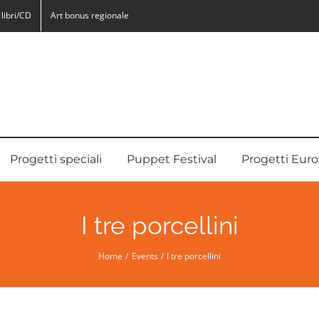
libri/CD
Art bonus regionale
Progetti speciali
Puppet Festival
Progetti Euro
I tre porcellini
Home
Events
I tre porcellini