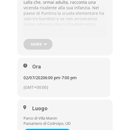
Lalla che, ormai adulta, racconta una
vicenda risalente alla sua infanzia. Nel
paese di Puntino la scuola elementare ha
solo tre bambini e se non arriveranno
nuove adesioni dovrà chiudere entro
breve. Lalla ha quindi un’idea: iscriverà a
scuola i compagni di giochi fra cui due
Barbie, un robot, un tirannosauro, un
MORE
pinguino di gomma, la gallina di peluche,
Pina, e la statuina da collezione del
gladiatore Decimo Meridio. Lo spettacolo
vuole affrontare, attraverso metafore, i
Ora
temi della diversità, la paura, il disagio,
ma soprattutto l’importanza della
02/07/2020
6:00 pm
-
7:00 pm
dimensione fantastica e giocosa nel
percorso di crescita.
(GMT+00:00)
ingresso gratuito
prenotazione consigliata
Luogo
t. 0432 821258
m.
info@villamanin.it
Parco di Villa Manin
Passariano di Codroipo, UD