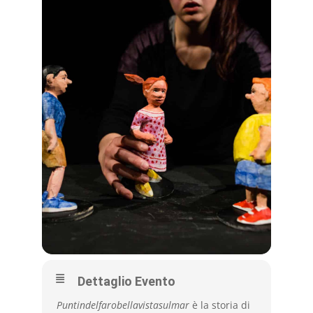
Dettaglio Evento
Puntindelfarobellavistasulmar
è la storia di