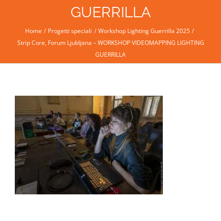
GUERRILLA
Home
Progetti speciali
Workshop Lighting Guerrilla 2025
Strip Core, Forum Ljubljana – WORKSHOP VIDEOMAPPING LIGHTING
GUERRILLA