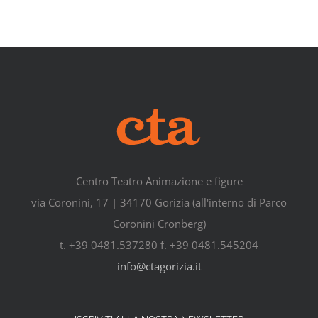
Centro Teatro Animazione e figure
via Coronini, 17 | 34170 Gorizia (all'interno di Parco
Coronini Cronberg)
t. +39 0481.537280 f. +39 0481.545204
info@ctagorizia.it