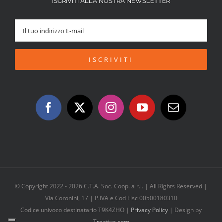
ISCRIVITI ALLA NOSTRA NEWSLETTER
© Copyright 2022 -
2026 C.T.A. Soc. Coop. a r.l. | All Rights Reserved |
Via Coronini, 17 | P.IVA e Cod Fisc 00500180310
Codice univoco destinatario T9K4ZHO |
Privacy Policy
| Design by
Treativa.com