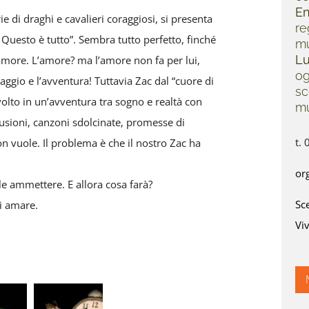
En
rie di draghi e cavalieri coraggiosi, si presenta
re
. Questo è tutto”. Sembra tutto perfetto, finché
mu
Lu
’amore. L’amore? ma l’amore non fa per lui,
og
ggio e l’avventura! Tuttavia Zac dal “cuore di
sc
volto in un’avventura tra sogno e realtà con
mu
fusioni, canzoni sdolcinate, promesse di
t.
n vuole. Il problema è che il nostro Zac ha
or
le ammettere. E allora cosa farà?
Sce
di amare.
Viv