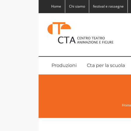
Salta
Home
Chi siamo
festival e rassegne
al
contenuto
Produzioni
Cta per la scuola
Hom