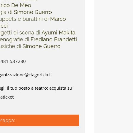
rico De Meo
gia di
Simone Guerro
ppets e burattini di
Marco
cci
getti di scena di
Ayumi Makita
enografie di
Frediano Brandetti
siche di
Simone Guerro
 0481 537280
ganizzazione@ctagorizia.it
gli il tuo posto a teatro: acquista su
aticket
Mappa: