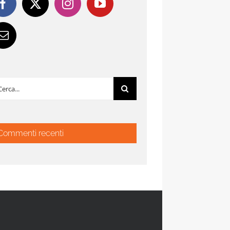
rca
:
Commenti recenti