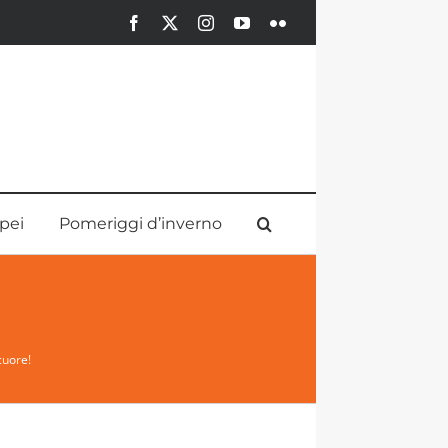
Facebook
X
Instagram
YouTube
Flickr
pei
Pomeriggi d’inverno
cuore!