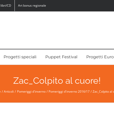
libri/CD
Art bonus regionale
Progetti speciali
Puppet Festival
Progetti Euro
Zac_Colpito al cuore!
e
Articoli
Pomeriggi d'inverno
Pomeriggi d'inverno 2016/17
Zac_Colpito al 