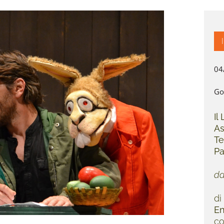
04
Go
Il
As
Te
Pa
da
di
En
c