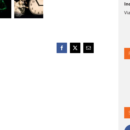
In
Via