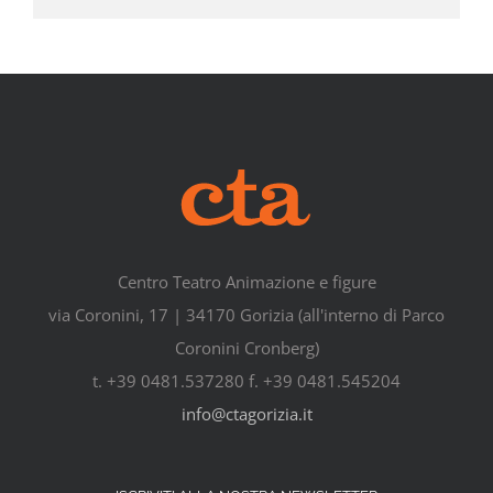
Centro Teatro Animazione e figure
via Coronini, 17 | 34170 Gorizia (all'interno di Parco
Coronini Cronberg)
t. +39 0481.537280 f. +39 0481.545204
info@ctagorizia.it