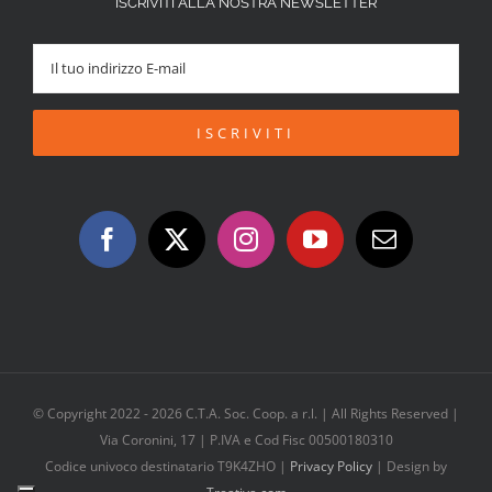
ISCRIVITI ALLA NOSTRA NEWSLETTER
© Copyright 2022 -
2026 C.T.A. Soc. Coop. a r.l. | All Rights Reserved |
Via Coronini, 17 | P.IVA e Cod Fisc 00500180310
Codice univoco destinatario T9K4ZHO |
Privacy Policy
| Design by