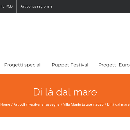
libri/CD
Art bonus regionale
Progetti speciali
Puppet Festival
Progetti Euro
Di là dal mare
Home
Articoli
Festival e rassegne
Villa Manin Estate
2020
Di là dal mare