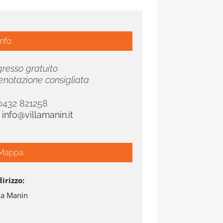
Info:
gresso gratuito
enotazione consigliata
 0432 821258
.
info@villamanin.it
Mappa:
dirizzo:
lla Manin