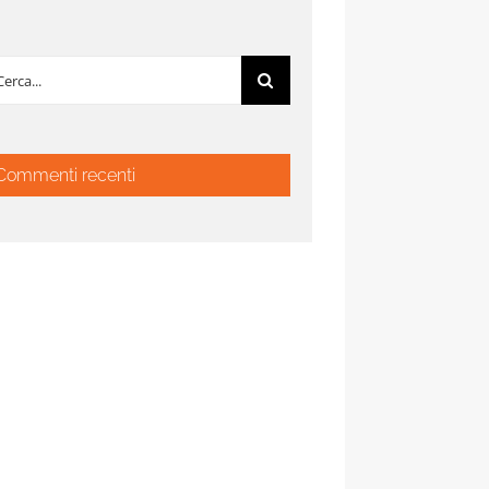
rca
:
Commenti recenti