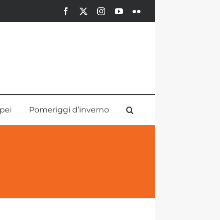
Facebook
X
Instagram
YouTube
Flickr
pei
Pomeriggi d’inverno