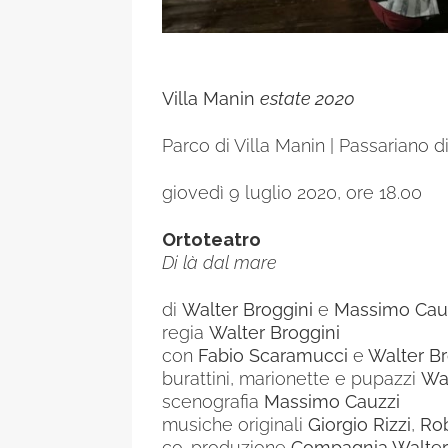
Villa Manin
estate 2020
Parco di Villa Manin | Passariano 
giovedì 9 luglio 2020, ore 18.00
Ortoteatro
Di là dal mare
di
Walter Broggini
e
Massimo Cau
regia
Walter Broggini
con
Fabio Scaramucci
e
Walter Br
burattini, marionette e pupazzi
Wal
scenografia
Massimo Cauzzi
musiche originali
Giorgio Rizzi
,
Rob
co-produzione
Compagnia Walter