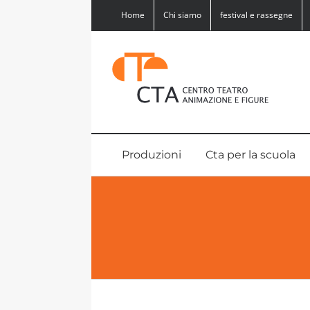
Salta
Home
Chi siamo
festival e rassegne
al
contenuto
Produzioni
Cta per la scuola