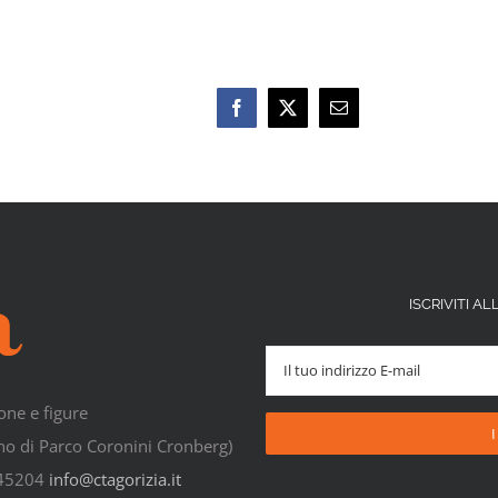
ISCRIVITI 
one e figure
rno di Parco Coronini Cronberg)
545204
info@ctagorizia.it