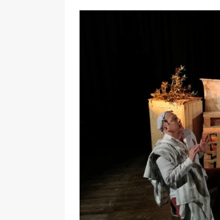
Ingrandisci
immagine