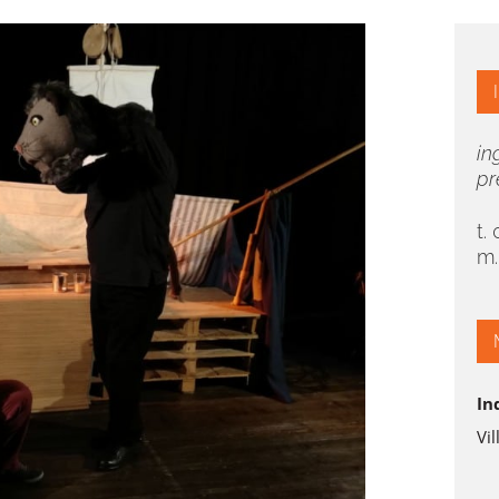
in
pr
t.
m
In
Vi