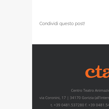
Condividi questo post!
Centro Teatro Animazi
via Coronini, 17 | 34170 Gorizia (all'inte
t. +39 0481.537280 f. +39 0481.