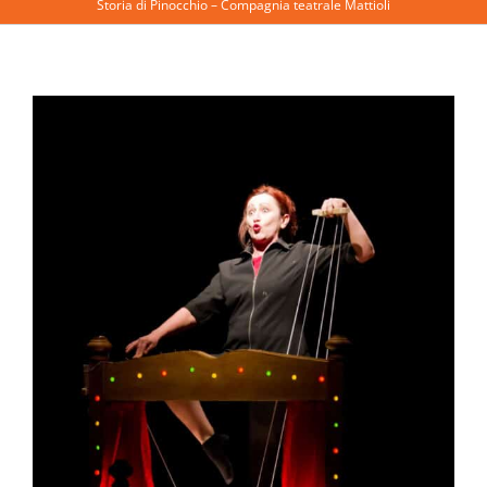
Storia di Pinocchio – Compagnia teatrale Mattioli
Ingrandisci
immagine