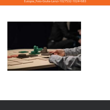
Eutopia_Foto-Giulia-Lenzi-1027532-1024×683