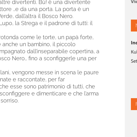
Viv
ltre divertenti. Bù! è una divertente
ttore …e da una porta. La porta è un
erde, dall’altra il Bosco Nero.
upo, la Strega e il padrone di tutti: il
tonda come le torte, un papà forte,
In
e anche un bambino, il piccolo
mpagnato dall’inseparabile copertina, a
Ku
osco Nero… fino a sconfiggerle una per
Set
ilani, vengono messe in scena le paure
nate e raccontate, per far
che esse sono patrimonio di tutti, che
 sconfiggere e dimenticare e che l’arma
sorriso.