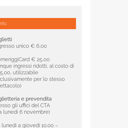
Info:
glietti
gresso unico € 6,00
meriggiCard € 25,00
inque ingressi ridotti, al costo di
5,00,
utilizzabile
clusivamente per lo stesso
ettacolo)
glietteria e prevendita
esso gli uffici del CTA
a lunedì 6 novembre)
 lunedì a giovedì 10.00 –