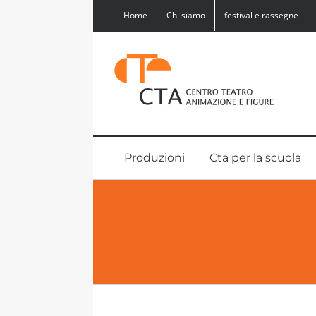
Salta
Home
Chi siamo
festival e rassegne
al
contenuto
Produzioni
Cta per la scuola