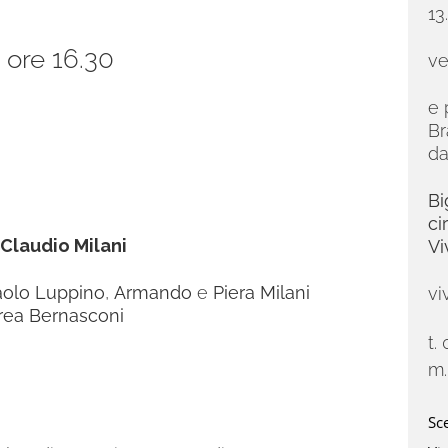
13
,
ore 16.30
ve
e 
Br
da
Bi
ci
Claudio Milani
Vi
aolo Luppino
,
Armando
e
Piera Milani
vi
rea Bernasconi
t.
m
Sce