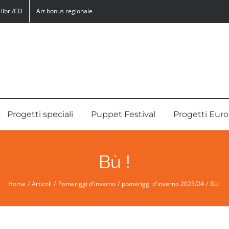
libri/CD
Art bonus regionale
Progetti speciali
Puppet Festival
Progetti Euro
Bù !
Home
Articoli
Pomeriggi d'inverno
pomeriggi d'inverno 2023/24
Bù !