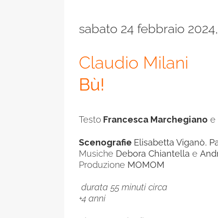
sabato 24 febbraio 2024
Claudio Milani
Bù!
Testo
Francesca Marchegiano
e
Scenografie
Elisabetta Viganò
,
P
Musiche
Debora Chiantella
e
And
Produzione
MOMOM
durata 55 minuti circa
+4 anni