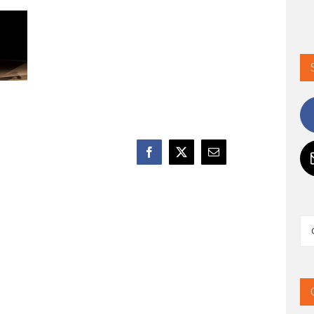
Ce
per