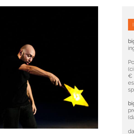
bi
in
Po
(c
€ 
es
sp
bi
pr
(d
da