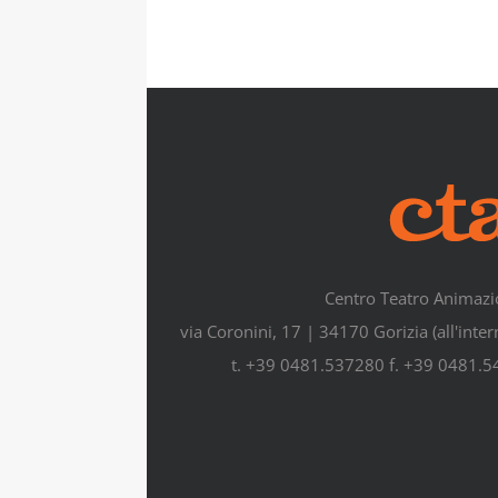
Centro Teatro Animazi
via Coronini, 17 | 34170 Gorizia (all'inte
t. +39 0481.537280 f. +39 0481.