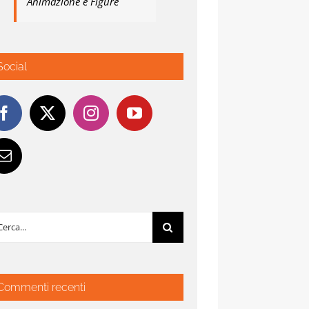
Animazione e Figure
Social
rca
:
Commenti recenti