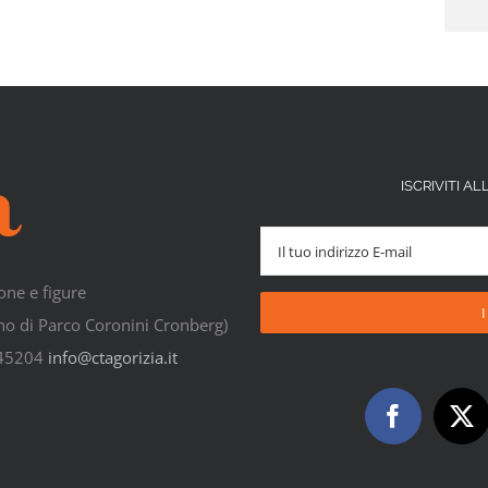
ISCRIVITI 
one e figure
rno di Parco Coronini Cronberg)
545204
info@ctagorizia.it