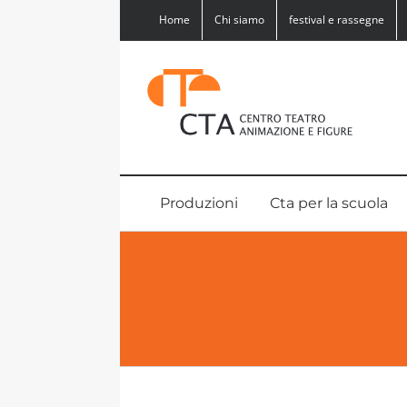
Salta
Home
Chi siamo
festival e rassegne
al
contenuto
Produzioni
Cta per la scuola