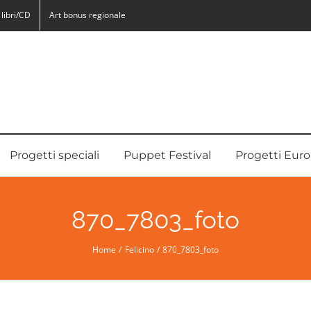
libri/CD
Art bonus regionale
Progetti speciali
Puppet Festival
Progetti Euro
870_7803_foto
Home
Felicino
870_7803_foto