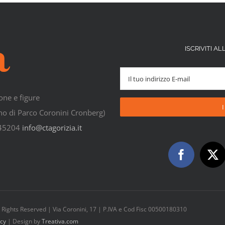
ISCRIVITI 
one e figure
rno di Parco Coronini Cronberg)
545204
info@ctagorizia.it
All Rights Reserved | Via Coronini, 17 | P.IVA e Cod Fisc 00500180310
icy
| Design by
Treativa.com