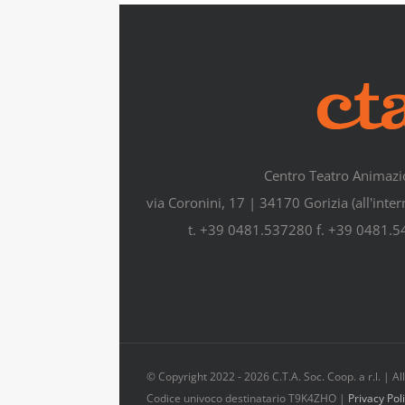
Centro Teatro Animazi
via Coronini, 17 | 34170 Gorizia (all'inte
t. +39 0481.537280 f. +39 0481.
© Copyright 2022 -
2026 C.T.A. Soc. Coop. a r.l. | 
Codice univoco destinatario T9K4ZHO |
Privacy Pol