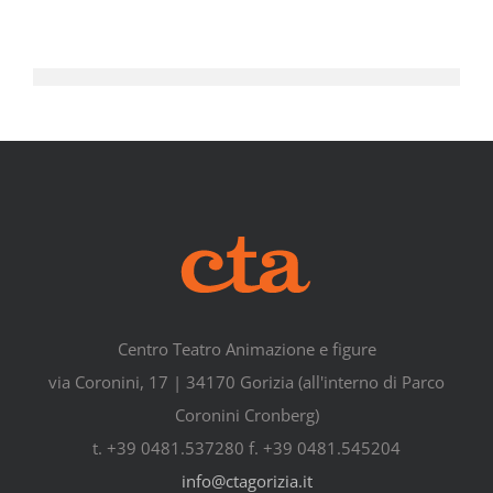
Centro Teatro Animazione e figure
via Coronini, 17 | 34170 Gorizia (all'interno di Parco
Coronini Cronberg)
t. +39 0481.537280 f. +39 0481.545204
info@ctagorizia.it