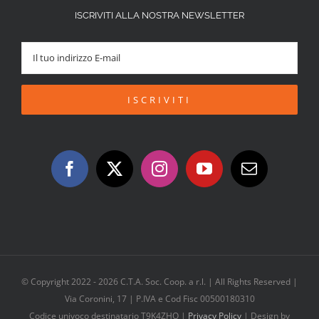
ISCRIVITI ALLA NOSTRA NEWSLETTER
© Copyright 2022 -
2026 C.T.A. Soc. Coop. a r.l. | All Rights Reserved |
Via Coronini, 17 | P.IVA e Cod Fisc 00500180310
Codice univoco destinatario T9K4ZHO |
Privacy Policy
| Design by