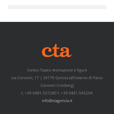
Centro Teatro Animazione e figure
via Coronini, 17 | 34170 Gorizia (all'interno di Parco
Coronini Cronberg)
t. +39 0481.537280 f. +39 0481.545204
info@ctagorizia.it