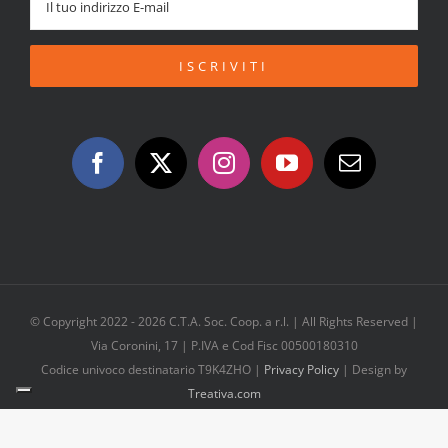
© Copyright 2022 -
2026 C.T.A. Soc. Coop. a r.l. | All Rights Reserved |
Via Coronini, 17 | P.IVA e Cod Fisc 00500180310
Codice univoco destinatario T9K4ZHO |
Privacy Policy
| Design by
Treativa.com