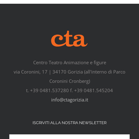
Centro Teatro Animazione e figure
via Coronini, 17 | 34170 Gorizia (all'interno di Parco
Coronini Cronberg)
t. +39 0481.537280 f. +39 0481.545204
info@ctagorizia.it
ISCRIVITI ALLA NOSTRA NEWSLETTER