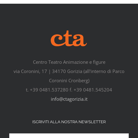
Centro Teatro Animazione e figure
via Coronini, 17 | 34170 Gorizia (all'interno di Parco
Coronini Cronberg)
t. +39 0481.537280 f. +39 0481.545204
info@ctagorizia.it
ISCRIVITI ALLA NOSTRA NEWSLETTER