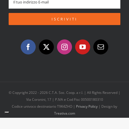
© Copyright 2022 -
2026 C.T.A. Soc. Coop. a r.l. | All Rights Reserved |
Via Coronini, 17 | P.IVA e Cod Fisc 00500180310
Codice univoco destinatario T9K4ZHO |
Privacy Policy
| Design by
Treativa.com