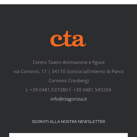
Centro Teatro Animazione e figure
via Coronini, 17 | 34170 Gorizia (all'interno di Parco
Coronini Cronberg)
t. +39 0481.537280 f. +39 0481.545204
info@ctagorizia.it
ISCRIVITI ALLA NOSTRA NEWSLETTER