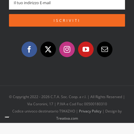
© Copyright 2022 -
2026 C.T.A. Soc. Coop. a r.l. | All Rights Reserved |
Via Coronini, 17 | P.IVA e Cod Fisc 00500180310
Codice univoco destinatario T9K4ZHO |
Privacy Policy
| Design by
Treativa.com