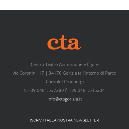
Centro Teatro Animazione e figure
via Coronini, 17 | 34170 Gorizia (all'interno di Parco
Coronini Cronberg)
t. +39 0481.537280 f. +39 0481.545204
info@ctagorizia.it
ISCRIVITI ALLA NOSTRA NEWSLETTER