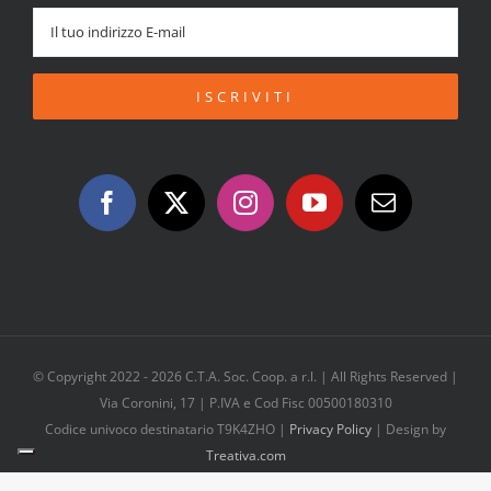
© Copyright 2022 -
2026 C.T.A. Soc. Coop. a r.l. | All Rights Reserved |
Via Coronini, 17 | P.IVA e Cod Fisc 00500180310
Codice univoco destinatario T9K4ZHO |
Privacy Policy
| Design by
Treativa.com