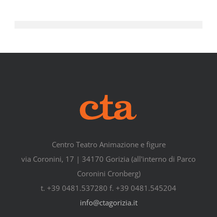
Centro Teatro Animazione e figure
via Coronini, 17 | 34170 Gorizia (all'interno di Parco
Coronini Cronberg)
t. +39 0481.537280 f. +39 0481.545204
info@ctagorizia.it