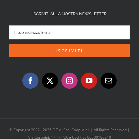
ISCRIVITI ALLA NOSTRA NEWSLETTER
© Copyright 2022 -
2026 C.T.A. Soc. Coop. a r.l. | All Rights Reserved |
Via Coronini, 17 | P.IVA e Cod Fisc 00500180310