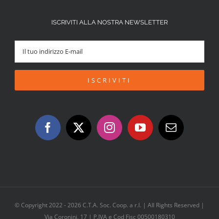
ISCRIVITI ALLA NOSTRA NEWSLETTER
© Copyright 2022 -
2026 C.T.A. Soc. Coop. a r.l. | All Rights Reserved |
Via Coronini, 17 | P.IVA e Cod Fisc 00500180310