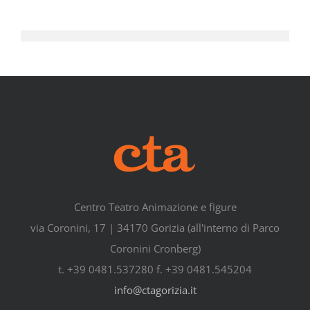
Centro Teatro Animazione e figure
via Coronini, 17 | 34170 Gorizia (all'interno di Parco
Coronini Cronberg)
t. +39 0481.537280 f. +39 0481.545204
info@ctagorizia.it