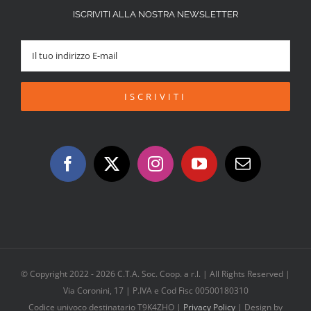
ISCRIVITI ALLA NOSTRA NEWSLETTER
© Copyright 2022 -
2026 C.T.A. Soc. Coop. a r.l. | All Rights Reserved |
Via Coronini, 17 | P.IVA e Cod Fisc 00500180310
Codice univoco destinatario T9K4ZHO |
Privacy Policy
| Design by