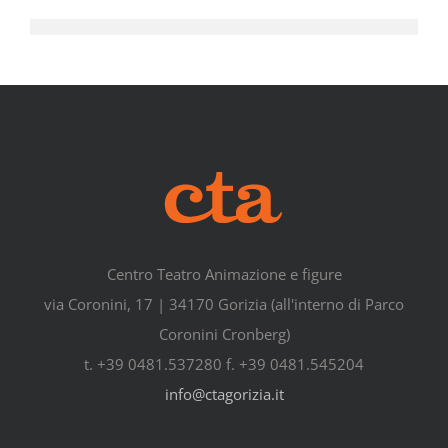
Centro Teatro Animazione e figure
via Coronini, 17 | 34170 Gorizia (all'interno di Parco
Coronini Cronberg)
t. +39 0481.537280 f. +39 0481.545204
info@ctagorizia.it