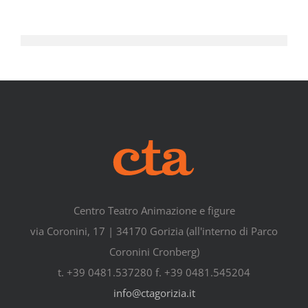
Centro Teatro Animazione e figure
via Coronini, 17 | 34170 Gorizia (all'interno di Parco
Coronini Cronberg)
t. +39 0481.537280 f. +39 0481.545204
info@ctagorizia.it