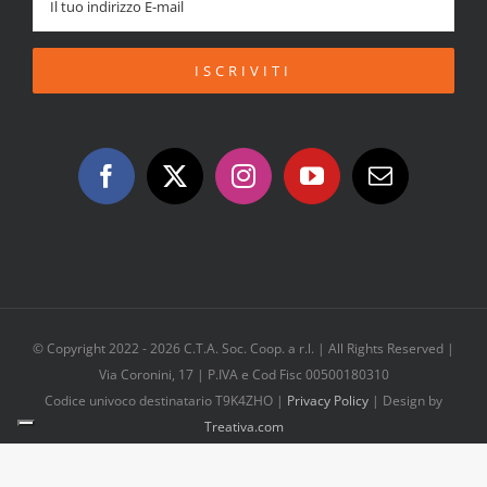
© Copyright 2022 -
2026 C.T.A. Soc. Coop. a r.l. | All Rights Reserved |
Via Coronini, 17 | P.IVA e Cod Fisc 00500180310
Codice univoco destinatario T9K4ZHO |
Privacy Policy
| Design by
Treativa.com