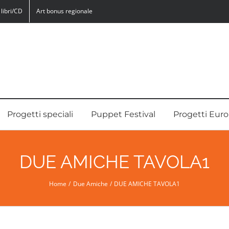
libri/CD
Art bonus regionale
Progetti speciali
Puppet Festival
Progetti Euro
DUE AMICHE TAVOLA1
Home
Due Amiche
DUE AMICHE TAVOLA1