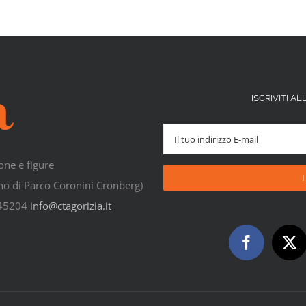
ISCRIVITI 
one e figure
rno di Parco Coronini Cronberg)
545204
info@ctagorizia.it