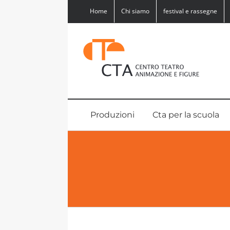
Salta
Home
Chi siamo
festival e rassegne
al
contenuto
Produzioni
Cta per la scuola