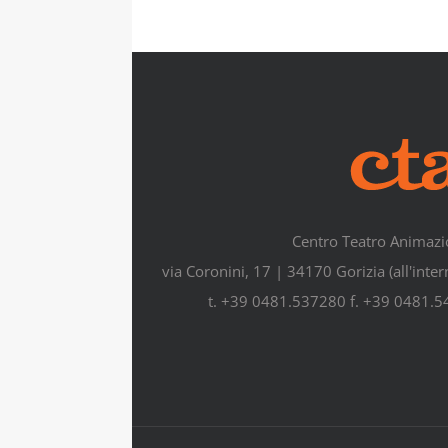
Centro Teatro Animazi
via Coronini, 17 | 34170 Gorizia (all'inte
t. +39 0481.537280 f. +39 0481.