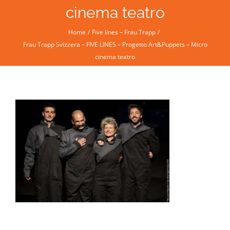
cinema teatro
Home
Five lines – Frau Trapp
Frau Trapp Svizzera – FIVE LINES – Progetto Art&Puppets – Micro
cinema teatro