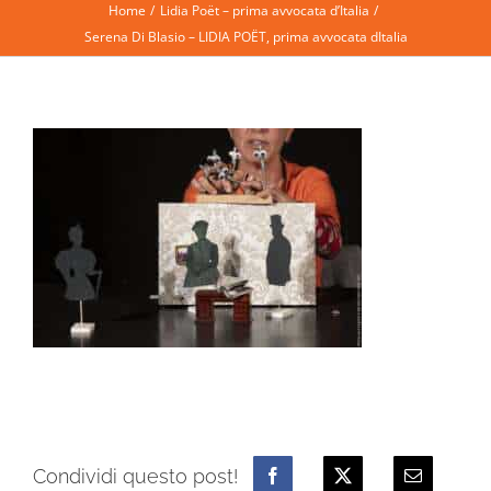
Home
Lidia Poët – prima avvocata d’Italia
Serena Di Blasio – LIDIA POËT, prima avvocata dItalia
Condividi questo post!