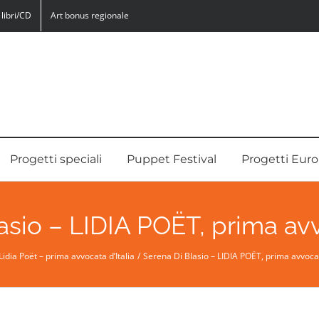
libri/CD
Art bonus regionale
Progetti speciali
Puppet Festival
Progetti Euro
asio – LIDIA POËT, prima avv
Lidia Poët – prima avvocata d’Italia
Serena Di Blasio – LIDIA POËT, prima avvocat