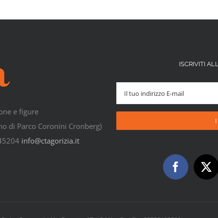
ISCRIVITI 
one e figure
rno di Parco Coronini Cronberg)
545204
info@ctagorizia.it