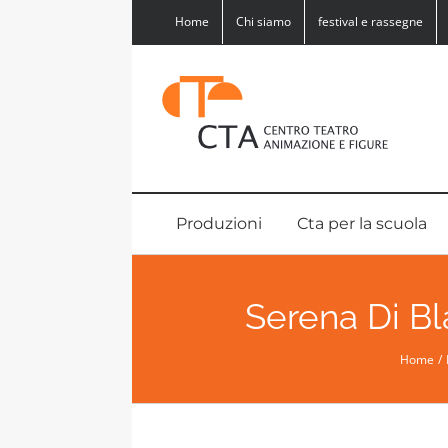
Salta
Home
Chi siamo
festival e rassegne
al
contenuto
Produzioni
Cta per la scuola
Serena Di Bl
Home