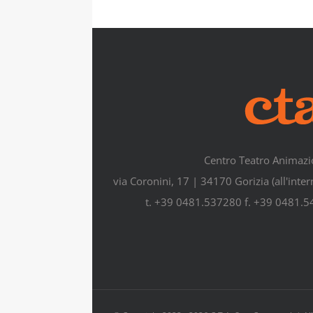
Centro Teatro Animazi
via Coronini, 17 | 34170 Gorizia (all'inte
t. +39 0481.537280 f. +39 0481.