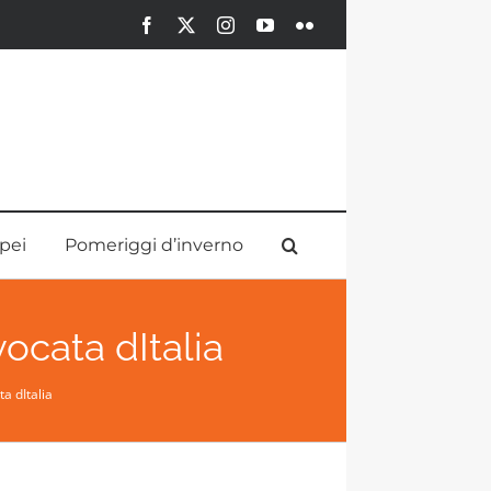
Facebook
X
Instagram
YouTube
Flickr
pei
Pomeriggi d’inverno
ocata dItalia
a dItalia