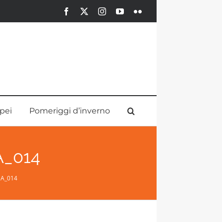
Facebook
X
Instagram
YouTube
Flickr
pei
Pomeriggi d’inverno
_014
A_014