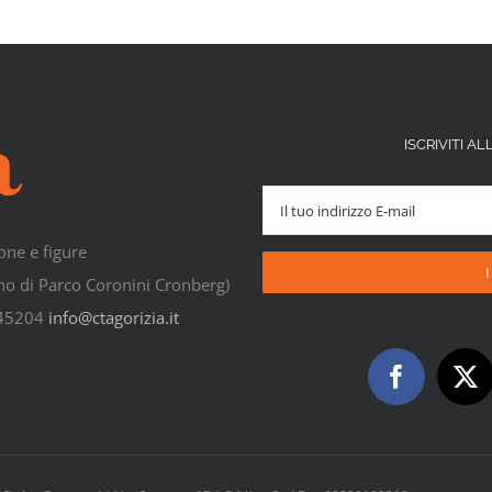
ISCRIVITI 
one e figure
rno di Parco Coronini Cronberg)
545204
info@ctagorizia.it