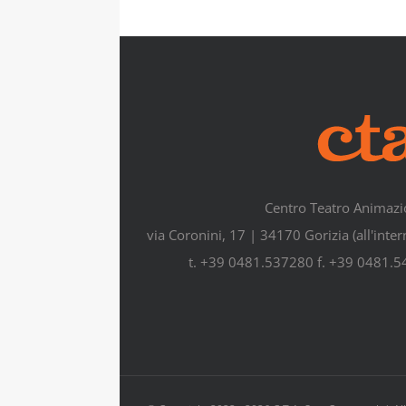
Centro Teatro Animazi
via Coronini, 17 | 34170 Gorizia (all'inte
t. +39 0481.537280 f. +39 0481.