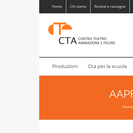
Salta
Home
Chi siamo
festival e rassegne
al
contenuto
Produzioni
Cta per la scuola
AAP
Home