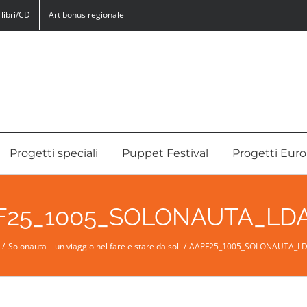
libri/CD
Art bonus regionale
Progetti speciali
Puppet Festival
Progetti Euro
F25_1005_SOLONAUTA_LDA
Solonauta – un viaggio nel fare e stare da soli
AAPF25_1005_SOLONAUTA_LD