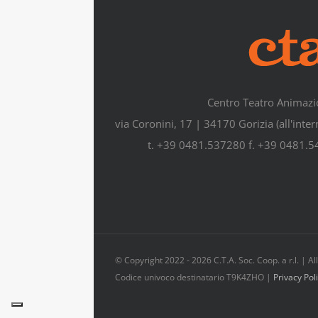
Centro Teatro Animazi
via Coronini, 17 | 34170 Gorizia (all'inte
t. +39 0481.537280 f. +39 0481.
© Copyright 2022 -
2026 C.T.A. Soc. Coop. a r.l. | 
Codice univoco destinatario T9K4ZHO |
Privacy Pol