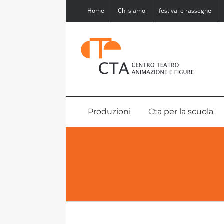
Salta
Home
Chi siamo
festival e rassegne
al
contenuto
Produzioni
Cta per la scuola