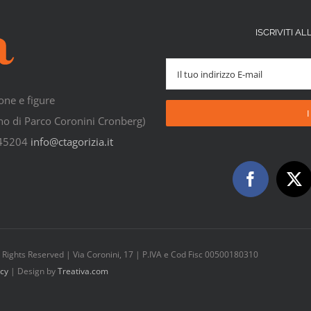
ISCRIVITI 
one e figure
rno di Parco Coronini Cronberg)
545204
info@ctagorizia.it
All Rights Reserved | Via Coronini, 17 | P.IVA e Cod Fisc 00500180310
icy
| Design by
Treativa.com