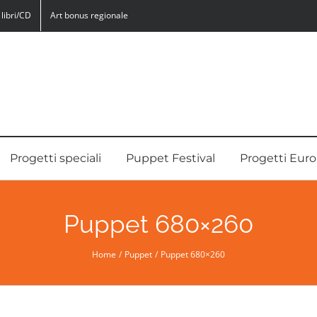
libri/CD
Art bonus regionale
Progetti speciali
Puppet Festival
Progetti Euro
Puppet 680×260
Home
Puppet
Puppet 680×260