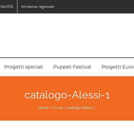
libri/CD
Art bonus regionale
Progetti speciali
Puppet Festival
Progetti Euro
catalogo-Alessi-1
Home
Circus
catalogo-Alessi-1