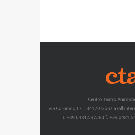
Centro Teatro Animazi
via Coronini, 17 | 34170 Gorizia (all'inte
t. +39 0481.537280 f. +39 0481.