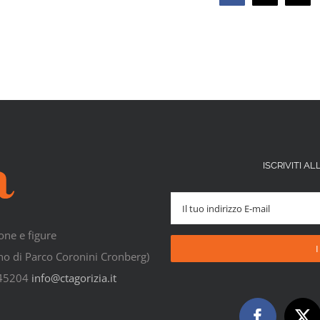
ISCRIVITI 
one e figure
rno di Parco Coronini Cronberg)
545204
info@ctagorizia.it