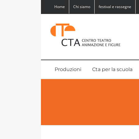
Salta
Home
Chi siamo
festival e rassegne
al
contenuto
Produzioni
Cta per la scuola